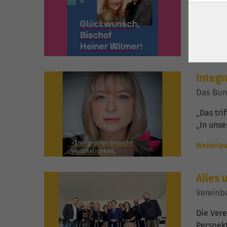
Mit Bisc
Deutsc
Weiterle
Integr
Das Bun
„Das tri
„In unse
Weiterle
Alles 
Vereinb
Die Vere
Perspekt