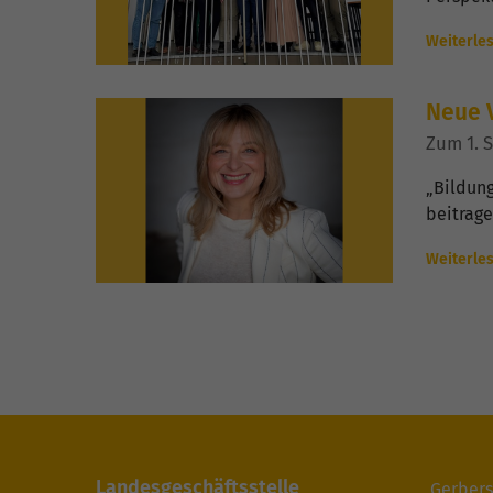
Weiterle
Neue V
Zum 1. 
„Bildung
beitrag
Weiterle
Landesgeschäftsstelle
Gerbers