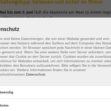
taltungstipp: Gelassen und sicher im Stress
Mai bis zum 5. Juni
lädt die Akademie am Meer zu einem insp
wältigung ein. Basierend auf…
enschutz
sen
s sind kleine Datenmengen, die von einer Website gesendet und vom
owser des Nutzers während des Surfens auf dem Computer des Nutze
chert werden. Ihr Browser speichert jede Nachricht in einer kleinen Dat
staltungstipp: Missionarinnen aus dem Oldenb
 genannt wird. Wenn Sie eine weitere Seite vom Server anfordern, se
owser das Cookie an den Server zurück. Cookies wurden als zuverlässi
ismus für Websites entwickelt, um sich Informationen zu merken oder
och, den 29. April um 19 Uhr
findet im Ludgerus-Werk Lohne ei
tivitäten des Benutzers aufzuzeichnen. Bitte willigen Sie in die Verwen
issionarinnen aus dem…
okies ein. Weitere Informationen finden Sie in unseren
schutzhinweisen.
Datenschutz
sen
twendig
unsch, Bischof Heiner Wilmer!
tomo
en uns sehr: