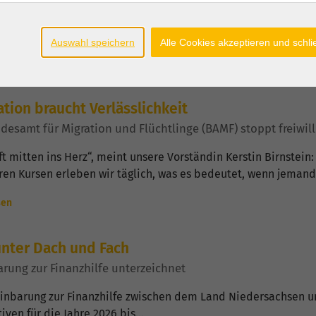
hof Dr. Heiner Wilmer SCJ steht ein offener, zugewandter und 
hen…
Auswahl speichern
Alle Cookies akzeptieren und schl
sen
ation braucht Verlässlichkeit
desamt für Migration und Flüchtlinge (BAMF) stoppt freiwil
fft mitten ins Herz“, meint unsere Vorständin Kerstin Birnstein:
ren Kursen erleben wir täglich, was es bedeutet, wenn jeman
sen
unter Dach und Fach
arung zur Finanzhilfe unterzeichnet
inbarung zur Finanzhilfe zwischen dem Land Niedersachsen un
iven für die Jahre 2026 bis…