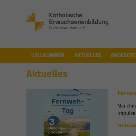
Skip to main content
(CURRENT)
WILLKOMMEN
AKTUELLES
ANGEBOTE
Aktuelles
Fernw
Manchma
Impulse
Weiterle