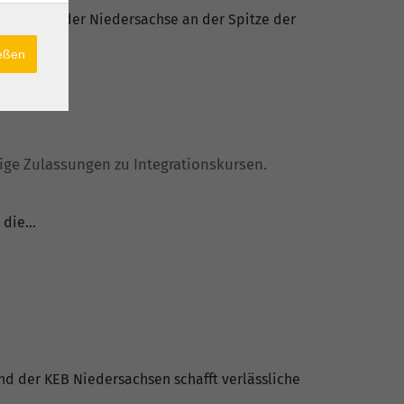
inspirierender Niedersachse an der Spitze der
ießen
lige Zulassungen zu Integrationskursen.
d die…
d der KEB Niedersachsen schafft verlässliche