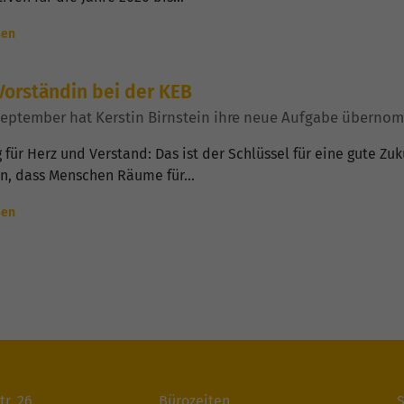
sen
orständin bei der KEB
September hat Kerstin Birnstein ihre neue Aufgabe übern
 für Herz und Verstand: Das ist der Schlüssel für eine gute Zu
en, dass Menschen Räume für…
sen
tr. 26
Bürozeiten
S