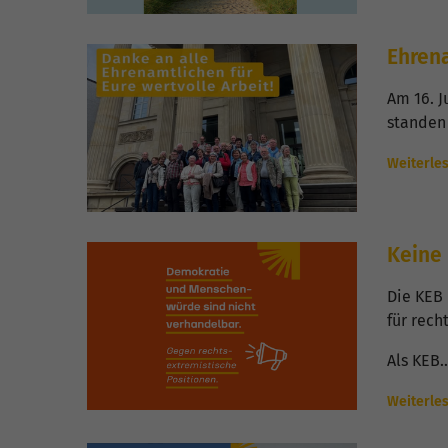
Ehrena
Am 16. 
standen
Weiterle
Keine 
Die KEB
für rech
Als KEB
Weiterle