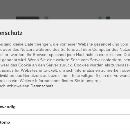
enschutz
s sind kleine Datenmengen, die von einer Website gesendet und vom
owser des Nutzers während des Surfens auf dem Computer des Nutze
chert werden. Ihr Browser speichert jede Nachricht in einer kleinen Dat
 genannt wird. Wenn Sie eine weitere Seite vom Server anfordern, se
owser das Cookie an den Server zurück. Cookies wurden als zuverlässi
ismus für Websites entwickelt, um sich Informationen zu merken oder
tivitäten des Benutzers aufzuzeichnen. Bitte willigen Sie in die Verwen
okies ein. Weitere Informationen finden Sie in unseren
schutzhinweisen.
Datenschutz
twendig
Marsha Laila Tute
tomo
Freie Mitarbeiterin (studentische,