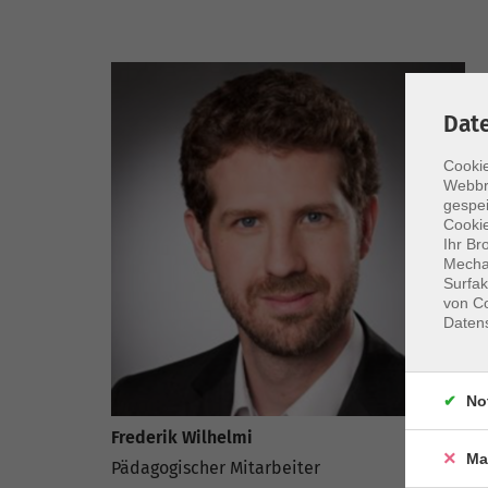
Dat
Cookie
Webbr
gespei
Cookie
Ihr Br
Mechan
Surfak
von Co
Daten
No
Frederik Wilhelmi
Ma
Pädagogischer Mitarbeiter