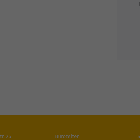
tr. 26
Bürozeiten
S