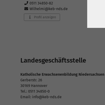
0511 34850-82
Wilhelmi@keb-nds.de
Profil anzeigen
Landesgeschäftsstelle
Katholische Erwachsenenbildung Niedersachsen e
Gerberstr. 26
30169 Hannover
Tel.: 0511 34850-0
Email: info@keb-nds.de