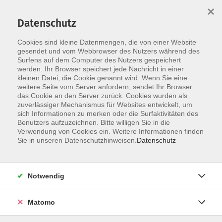
×
Datenschutz
Cookies sind kleine Datenmengen, die von einer Website
Skip to main content
gesendet und vom Webbrowser des Nutzers während des
religiöse
Surfens auf dem Computer des Nutzers gespeichert
Gesprächskreise/Bibelarbeit
werden. Ihr Browser speichert jede Nachricht in einer
kleinen Datei, die Cookie genannt wird. Wenn Sie eine
weitere Seite vom Server anfordern, sendet Ihr Browser
das Cookie an den Server zurück. Cookies wurden als
zuverlässiger Mechanismus für Websites entwickelt, um
sich Informationen zu merken oder die Surfaktivitäten des
Benutzers aufzuzeichnen. Bitte willigen Sie in die
21 Kurse
Verwendung von Cookies ein. Weitere Informationen finden
Sie in unseren Datenschutzhinweisen.
Datenschutz
zurück zu Religion und Glaube
Notwendig
Matomo
Ergebnisse filtern