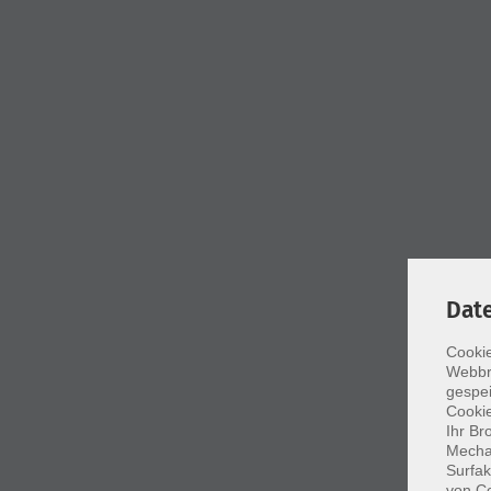
Dat
Cookie
Webbr
gespei
Cookie
Ihr Br
Mechan
Surfak
von Co