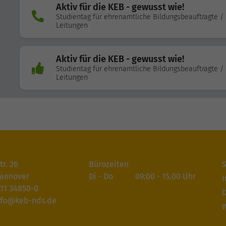
Aktiv für die KEB - gewusst wie!
Studientag für ehrenamtliche Bildungsbeauftragte / 
Leitungen
Aktiv für die KEB - gewusst wie!
Studientag für ehrenamtliche Bildungsbeauftragte / 
Leitungen
tr. 26
Bürozeiten
S
Hannover
Di - Do
09:00 - 15.00 Uhr
11 34850-0
D
nfo@keb-nds.de
W