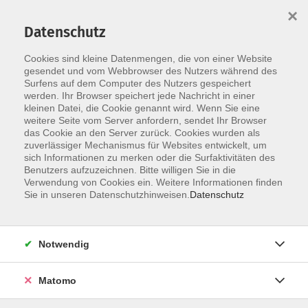
×
Datenschutz
Cookies sind kleine Datenmengen, die von einer Website
Skip to main content
gesendet und vom Webbrowser des Nutzers während des
Surfens auf dem Computer des Nutzers gespeichert
Haus und Garten
werden. Ihr Browser speichert jede Nachricht in einer
kleinen Datei, die Cookie genannt wird. Wenn Sie eine
weitere Seite vom Server anfordern, sendet Ihr Browser
das Cookie an den Server zurück. Cookies wurden als
zuverlässiger Mechanismus für Websites entwickelt, um
sich Informationen zu merken oder die Surfaktivitäten des
Benutzers aufzuzeichnen. Bitte willigen Sie in die
3 Kurse
Verwendung von Cookies ein. Weitere Informationen finden
Sie in unseren Datenschutzhinweisen.
Datenschutz
zurück zu Umwelt und Natur
Notwendig
Matomo
Ergebnisse filtern