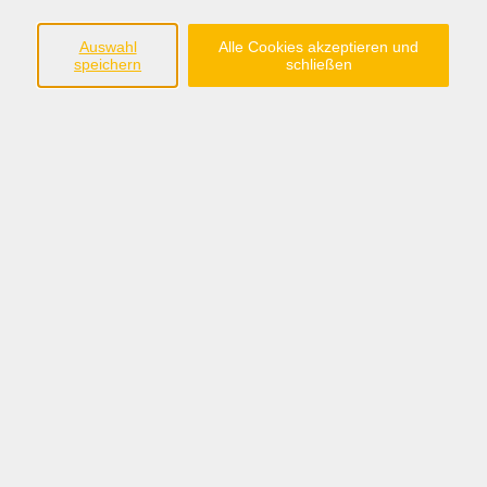
Tel
0511 34850-0
Mail
info@keb-nds.de
Auswahl
Alle Cookies akzeptieren und
speichern
schließen
Bürozeiten
Di - Do
09:00 - 15.00 Uhr
Stellenangebote
Impressum
Datenschutz
Widerruf