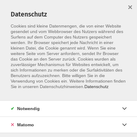
×
Datenschutz
Cookies sind kleine Datenmengen, die von einer Website
Skip to main content
Die Kategorie konnte nicht gefunden werden.
gesendet und vom Webbrowser des Nutzers während des
Surfens auf dem Computer des Nutzers gespeichert
werden. Ihr Browser speichert jede Nachricht in einer
kleinen Datei, die Cookie genannt wird. Wenn Sie eine
weitere Seite vom Server anfordern, sendet Ihr Browser
das Cookie an den Server zurück. Cookies wurden als
zuverlässiger Mechanismus für Websites entwickelt, um
sich Informationen zu merken oder die Surfaktivitäten des
Benutzers aufzuzeichnen. Bitte willigen Sie in die
Landesgeschäftsstelle
Verwendung von Cookies ein. Weitere Informationen finden
Sie in unseren Datenschutzhinweisen.
Datenschutz
Katholische Erwachsenenbildung
Niedersachsen e.V.
Notwendig
Gerberstr. 26
Matomo
30169 Hannover