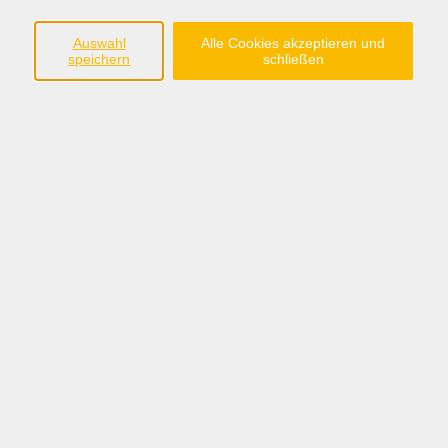
Rückengymnastik
20
Auswahl
Alle Cookies akzeptieren und
Homöopathie
4
speichern
schließen
Medizin
6
Erste Hilfe
3
Kochen, Koch- und Genußevents, Kochclubs
62
Gesunde Ernährung/ Fasten und
12
Gewichtsreduktion
Gedächtnistraining
7
Tanzen
23
Gesprächskreise / Selbsthilfegruppen
11
Ergebnisse filtern