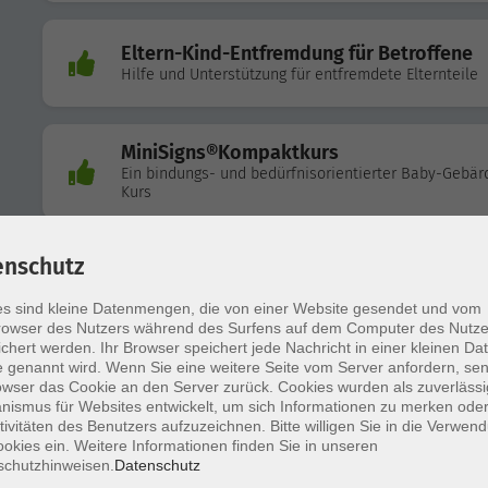
Eltern-Kind-Entfremdung für Betroffene
Hilfe und Unterstützung für entfremdete Elternteile
MiniSigns®Kompaktkurs
Ein bindungs- und bedürfnisorientierter Baby-Gebär
Kurs
enschutz
Eltern-Kind-Entfremdung für Betroffene
Die Folgen des Traumas von EKE für Kinder
s sind kleine Datenmengen, die von einer Website gesendet und vom
owser des Nutzers während des Surfens auf dem Computer des Nutze
chert werden. Ihr Browser speichert jede Nachricht in einer kleinen Dat
 genannt wird. Wenn Sie eine weitere Seite vom Server anfordern, se
Eltern-Kind-Entfremdung für Betroffene
owser das Cookie an den Server zurück. Cookies wurden als zuverlässi
Die Folgen des Traumas von EKE für (Groß)Eltern
ismus für Websites entwickelt, um sich Informationen zu merken oder
tivitäten des Benutzers aufzuzeichnen. Bitte willigen Sie in die Verwen
okies ein. Weitere Informationen finden Sie in unseren
schutzhinweisen.
Datenschutz
Eltern-Kind-Entfremdung für Betroffene