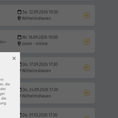
Sa. 12.09.2026 10:30
Wilhelmshaven
Mi. 16.09.2026 10:00
den-
zoom - online
×
Do. 17.09.2026 17:30
Wilhelmshaven
rs
ei, die
ndet
Do. 24.09.2026 17:30
ger
Wilhelmshaven
 die
dung
Do. 01.10.2026 17:30