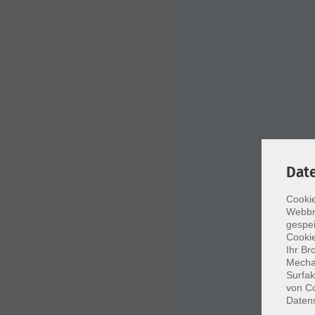
Dat
Cookie
Webbr
gespei
Cookie
Ihr Br
Mechan
Surfak
von Co
Daten