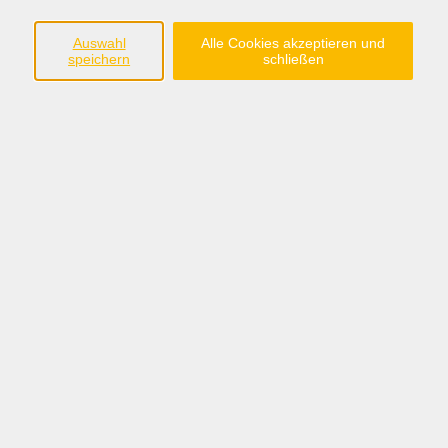
Fotografieren mit Spiegelreflex-/Systemkamera
Auswahl
Alle Cookies akzeptieren und
speichern
schließen
Mi. 16.09.2026 18:30
Cloppenburg
Smartphone Fotografie
Do. 24.09.2026 18:30
Cloppenburg
Fotobuch kreativ gestalten
Mi. 18.11.2026 18:30
Cloppenburg