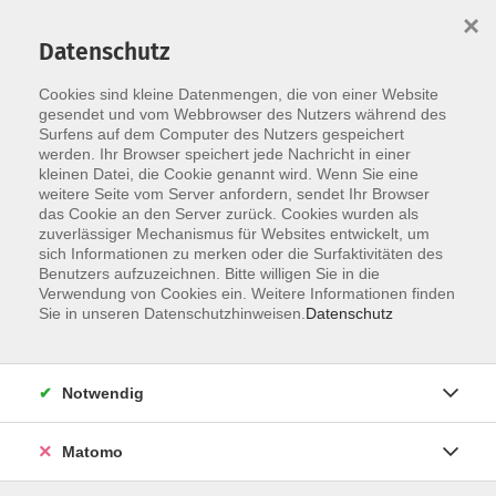
×
Datenschutz
Cookies sind kleine Datenmengen, die von einer Website
Skip to main content
gesendet und vom Webbrowser des Nutzers während des
Surfens auf dem Computer des Nutzers gespeichert
Familie und Generationen
werden. Ihr Browser speichert jede Nachricht in einer
kleinen Datei, die Cookie genannt wird. Wenn Sie eine
weitere Seite vom Server anfordern, sendet Ihr Browser
das Cookie an den Server zurück. Cookies wurden als
zuverlässiger Mechanismus für Websites entwickelt, um
sich Informationen zu merken oder die Surfaktivitäten des
Benutzers aufzuzeichnen. Bitte willigen Sie in die
345 Kurse
Verwendung von Cookies ein. Weitere Informationen finden
Sie in unseren Datenschutzhinweisen.
Datenschutz
Kurse nach Themen
Angebote für (Groß-) Eltern und Kinder
112
Notwendig
Angebote für Jugendliche und Kinder
17
Matomo
Angebote für Senioren
66
Junge Erwachsene
4