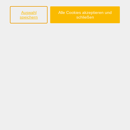
PARENS ®/PEKIP/DELFI
6
Auswahl
Alle Cookies akzeptieren und
Elternbildung und Themenabende
84
speichern
schließen
Eltern-Kind-Gruppen
108
xxxx PEKIP
2
xxxx Loslösegruppen
Geburtsvorbereitung / Rund um die Geburt
7
Gesprächskreise und Selbsthilfegruppen
46
Bewegung für Kinder
26
Ergebnisse filtern
fitdankbaby® MINI