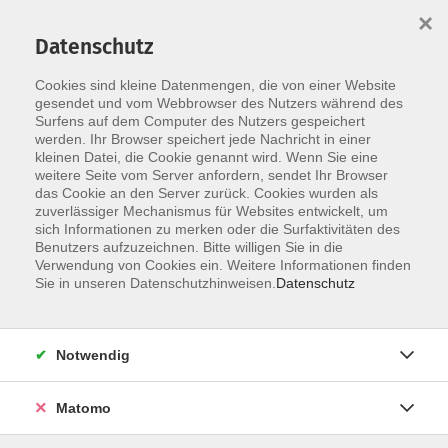
×
Datenschutz
Cookies sind kleine Datenmengen, die von einer Website
Skip to main content
You are here:
Angebote
Kursliste
gesendet und vom Webbrowser des Nutzers während des
Surfens auf dem Computer des Nutzers gespeichert
werden. Ihr Browser speichert jede Nachricht in einer
kleinen Datei, die Cookie genannt wird. Wenn Sie eine
Unsere Kurse
weitere Seite vom Server anfordern, sendet Ihr Browser
das Cookie an den Server zurück. Cookies wurden als
zuverlässiger Mechanismus für Websites entwickelt, um
Auf dieser Seite finden Sie eine Zusammenstellung aller
sich Informationen zu merken oder die Surfaktivitäten des
Benutzers aufzuzeichnen. Bitte willigen Sie in die
Kurse unserer Mitgliedseinrichtungen. Beim Click auf die
Verwendung von Cookies ein. Weitere Informationen finden
Details einer Veranstaltung werden Sie auf die webseite
Sie in unseren Datenschutzhinweisen.
Datenschutz
der durchführenden Einrichtung gelenkt. Dort können Sie
sich anmelden. Die dortigen Gesprächspartner und
Gesprächspartnerinnen können Ihnen auch weitere
Notwendig
Informationen liefern.
Matomo
Ergebnisse filtern