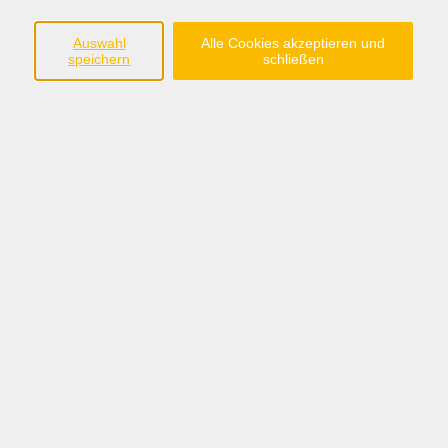
mehr laden
Auswahl
Alle Cookies akzeptieren und
speichern
schließen
Telefontraining (für Auszubildende)
Di. 15.09.2026 09:00
Cloppenburg
Supervision für stellvertretende Krippen-
und Kita-Leitungen
Di. 15.09.2026 15:00
Meppen