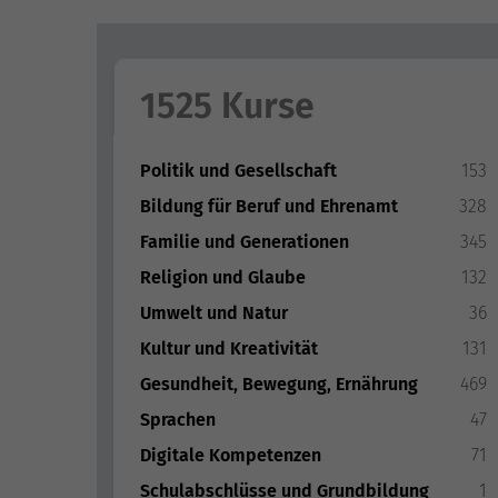
1525 Kurse
Politik und Gesellschaft
153
Bildung für Beruf und Ehrenamt
328
Familie und Generationen
345
Religion und Glaube
132
Umwelt und Natur
36
Kultur und Kreativität
131
Gesundheit, Bewegung, Ernährung
469
Sprachen
47
Digitale Kompetenzen
71
Schulabschlüsse und Grundbildung
1