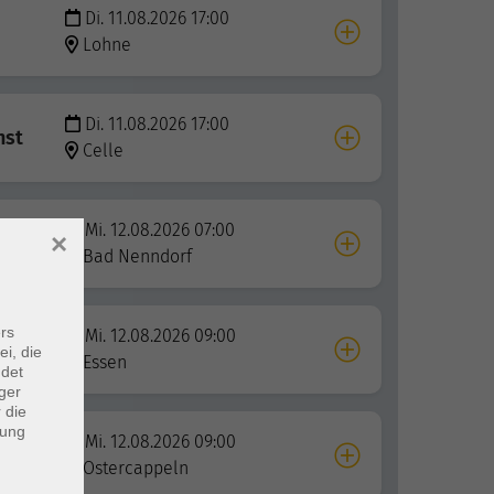
Di. 11.08.2026 17:00
Lohne
Di. 11.08.2026 17:00
nst
Celle
Mi. 12.08.2026 07:00
×
Bad Nenndorf
rs
Mi. 12.08.2026 09:00
ei, die
Essen
ndet
ger
 die
dung
Mi. 12.08.2026 09:00
B1
Ostercappeln