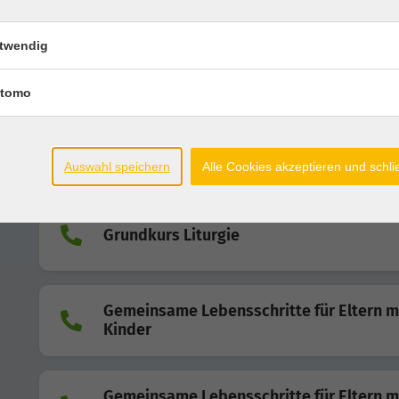
Kfd-Café - natürlich kfd
twendig
Starke Frauen gestalten Veränderungen: Maria Mont
tomo
Sommergespräch mit Prof. Dr. Marco Be
& Rene Brunken
CDU & Linke
Auswahl speichern
Alle Cookies akzeptieren und schl
Grundkurs Liturgie
Gemeinsame Lebensschritte für Eltern m
Kinder
Gemeinsame Lebensschritte für Eltern m