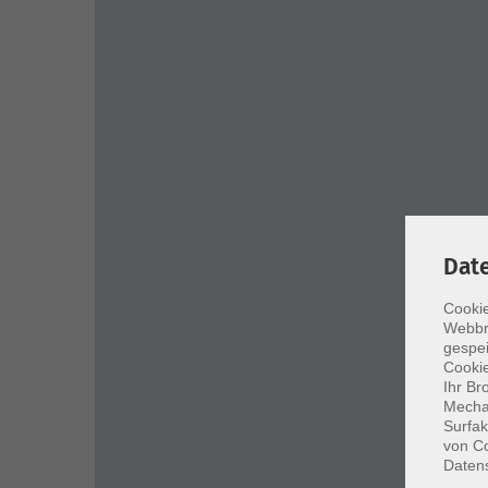
Dat
Cookie
Webbr
gespei
Cookie
Ihr Br
Mechan
Surfak
von Co
Daten