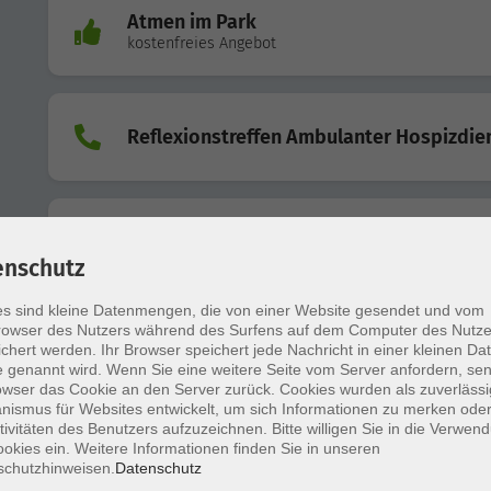
Atmen im Park
kostenfreies Angebot
Reflexionstreffen Ambulanter Hospizdie
Fahrt zur Landesgartenschau nach Bad
Nenndorf
enschutz
s sind kleine Datenmengen, die von einer Website gesendet und vom
owser des Nutzers während des Surfens auf dem Computer des Nutze
Gemeinsam Wachsen
chert werden. Ihr Browser speichert jede Nachricht in einer kleinen Dat
Bindungsorientierter Eltern-Baby-Kurs
 genannt wird. Wenn Sie eine weitere Seite vom Server anfordern, se
owser das Cookie an den Server zurück. Cookies wurden als zuverlässi
ismus für Websites entwickelt, um sich Informationen zu merken oder
tivitäten des Benutzers aufzuzeichnen. Bitte willigen Sie in die Verwen
Deutsch als Fremdsprache - Aufbaukurs 
okies ein. Weitere Informationen finden Sie in unseren
SEG26_43_KEB_01
schutzhinweisen.
Datenschutz